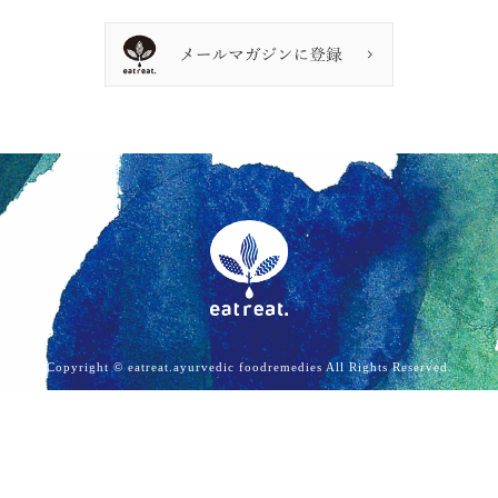
Copyright © eatreat.ayurvedic foodremedies All Rights Reserved.