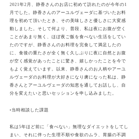
2021
年
2
月、
静香さんのお店に初めて訪れたのが今年の
1
月でした。静香さんのアーユルヴェーダに基づいたお料
理を初めて頂いたとき、その美味しさと優しさに大変感
動しました。そして何より、普段、私は夜にお腹が空く
ことがあまり無く、ほぼ夜ご飯を食べない生活をしてい
たのですが、静香さんのお料理を完食して満足したの
に、食後の重たさが全く無く久しぶりに夜に自然とお腹
が空く感覚があったことに驚き、嬉しかったことを今で
もよく覚えています。以来、静香さんのお人柄やアーユ
ルヴェーダのお料理が大好きになり虜になった私は、静
香さんとアーユルヴェーダの知恵を通してお話しし、自
分を変えたいと思いセッションを申し込みました。
•
当時相談した課題
私は
5
年ほど前に「食べない」無理なダイエットをしてし
まい、それに伴った生理不順や食欲のムラ、胃腸の不調